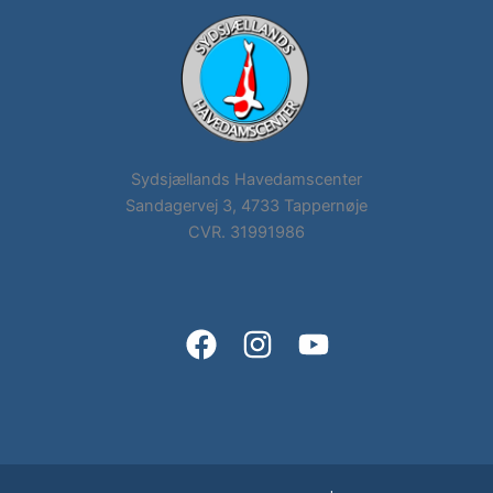
Sydsjællands Havedamscenter
Sandagervej 3, 4733 Tappernøje
CVR. 31991986