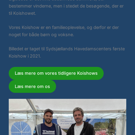
bestemmer vinderne, men i stedet de besøgende, der er
til Koishowet.
Vores Koishow er en familieoplevelse, og derfor er der
noget for både børn og voksne.
Billedet er taget til Sydsjællands Havedamscenters første
Koishow i 2021.
Læs mere om vores tidligere Koishows
Læs mere om os