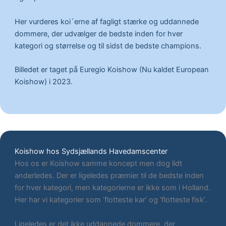
Her vurderes koi´erne af fagligt stærke og uddannede
dommere, der udvælger de bedste inden for hver
kategori og størrelse og til sidst de bedste champions.
Billedet er taget på Euregio Koishow (Nu kaldet European
Koishow) i 2023.
Koishow hos Sydsjællands Havedamscenter
Hos os er Koishow samme koncept men dog lidt
anderledes. Der er ligeledes præmier til de bedste inden
for hver kategori, men kategorierne er ikke som i Holland.
Her har vi kategorier som ‘flotteste kar’ og ‘flotteste fisk’.
Ligeledes er det ikke uddannede dommere, der